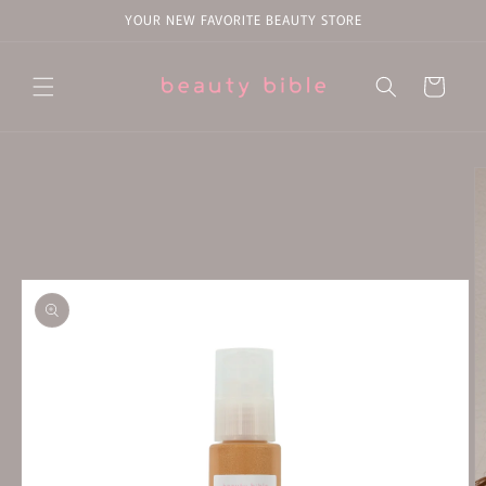
Saltar
YOUR NEW FAVORITE BEAUTY STORE
para o
conteúdo
Carrinho
Saltar para
a
informação
do produto