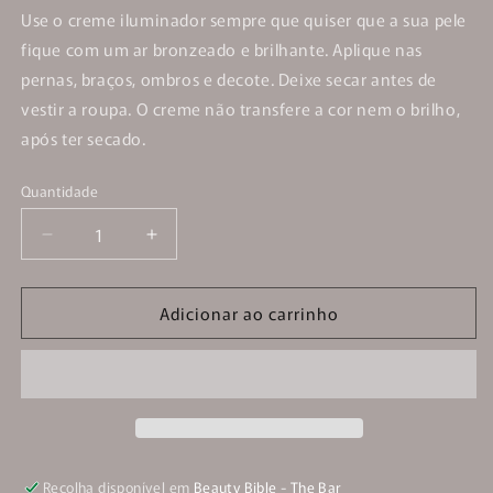
Use o creme iluminador sempre que quiser que a sua pele
fique com um ar bronzeado e brilhante. Aplique nas
pernas, braços, ombros e decote. Deixe secar antes de
vestir a roupa. O creme não transfere a cor nem o brilho,
após ter secado.
Quantidade
Quantidade
Diminuir
Aumentar
a
a
quantidade
quantidade
Adicionar ao carrinho
de
de
Creme
Creme
Iluminador
Iluminador
-
-
Shimmer
Shimmer
Body
Body
Butter
Butter
Recolha disponível em
Beauty Bible - The Bar